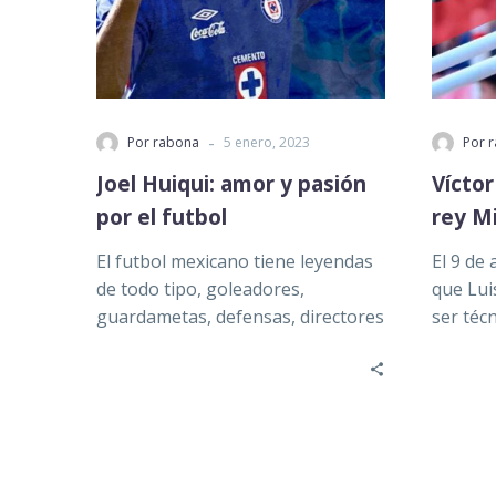
-
Por rabona
5 enero, 2023
Por 
Joel Huiqui: amor y pasión
Víctor
por el futbol
rey M
El futbol mexicano tiene leyendas
El 9 de
de todo tipo, goleadores,
que Lui
guardametas, defensas, directores
ser téc
técnicos… todos siendo una pieza
esto…
fundamental del balompié…