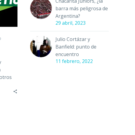
Chacarita Juniors, ¿la
barra más peligrosa de
Argentina?
29 abril, 2023
Julio Cortázar y
9
Banfield: punto de
encuentro
11 febrero, 2022
y
a
sotros
ga que…