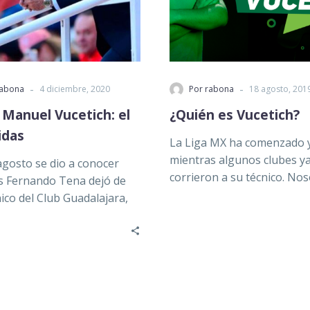
-
-
rabona
4 diciembre, 2020
Por rabona
18 agosto, 201
 Manuel Vucetich: el
¿Quién es Vucetich?
idas
La Liga MX ha comenzado 
mientras algunos clubes y
 agosto se dio a conocer
corrieron a su técnico. No
s Fernando Tena dejó de
hablaremos de un estrate
nico del Club Guadalajara,