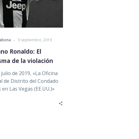
-
rabona
9 septiembre, 2019
ano Ronaldo: El
ma de la violación
 julio de 2019, «La Oficina
al de Distrito del Condado
k en Las Vegas (EE.UU.)»
ó…