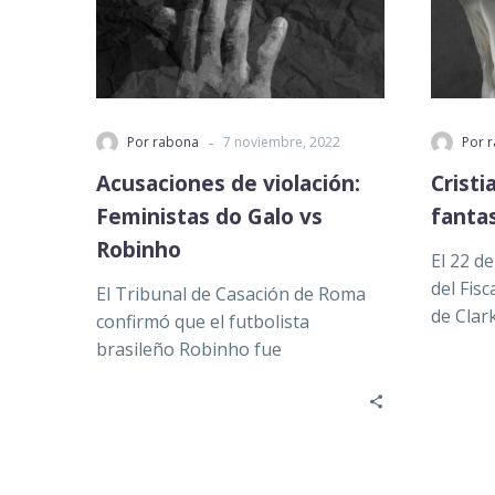
-
Por rabona
7 noviembre, 2022
Por 
Acusaciones de violación:
Cristi
Feministas do Galo vs
fantas
Robinho
El 22 de
del Fisc
El Tribunal de Casación de Roma
de Clar
confirmó que el futbolista
anunci
brasileño Robinho fue
sentenciado a nueve años de
prisión por…