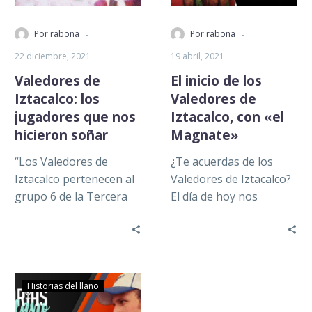
-
-
Por rabona
Por rabona
22 diciembre, 2021
19 abril, 2021
Valedores de
El inicio de los
Iztacalco: los
Valedores de
jugadores que nos
Iztacalco, con «el
hicieron soñar
Magnate»
“Los Valedores de
¿Te acuerdas de los
Iztacalco pertenecen al
Valedores de Iztacalco?
grupo 6 de la Tercera
El día de hoy nos
División Profesional de
acompaña Ángel
nuestro país. No saben
Morales Nava, mejor
lo que…
conocido como «el…
Historias del llano