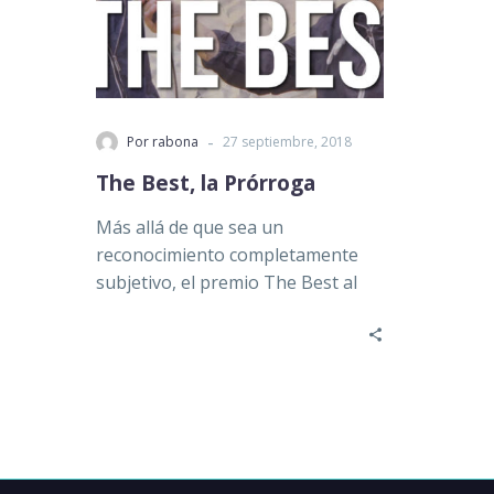
-
Por rabona
27 septiembre, 2018
The Best, la Prórroga
Más allá de que sea un
reconocimiento completamente
subjetivo, el premio The Best al
mejor jugador, que en su última
edición recibió Luka…