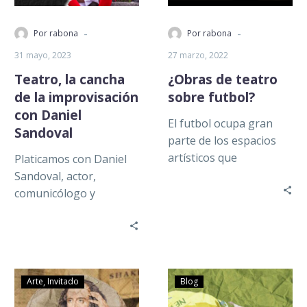
-
-
Por rabona
Por rabona
31 mayo, 2023
27 marzo, 2022
Teatro, la cancha
¿Obras de teatro
de la improvisación
sobre futbol?
con Daniel
El futbol ocupa gran
Sandoval
parte de los espacios
artísticos que
Platicamos con Daniel
conocemos. Están las
Sandoval, actor,
múltiples estampas de
comunicólogo y
futbolistas que
aficionado a provocarle
constituyen el…
emociones a la gente
desde un escenario.
¿Sabes que la…
Arte
Invitado
Blog