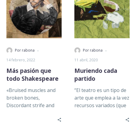
-
-
Por rabona
Por rabona
14 febrero, 2022
11 abril, 2020
Más pasión que
Muriendo cada
todo Shakespeare
partido
«Bruised muscles and
“El teatro es un tipo de
broken bones,
arte que emplea a la vez
Discordant strife and
recursos variados (que
futile blows, Lamed in
en otras artes son
old age, then crippled
utilizados…
withal: These are the…