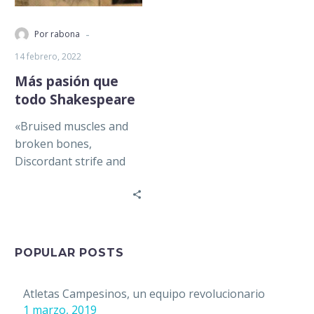
-
Por rabona
14 febrero, 2022
Más pasión que
todo Shakespeare
«Bruised muscles and
broken bones,
Discordant strife and
futile blows, Lamed in
old age, then crippled
withal: These are the…
POPULAR POSTS
Atletas Campesinos, un equipo revolucionario
1 marzo, 2019