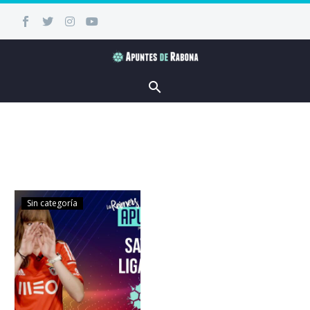
Sin categoría