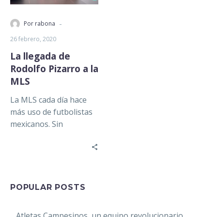
-
Por rabona
26 febrero, 2020
La llegada de
Rodolfo Pizarro a la
MLS
La MLS cada día hace
más uso de futbolistas
mexicanos. Sin
embargo, algo que
comienza a llamar la
atención es…
POPULAR POSTS
Atletas Campesinos, un equipo revolucionario