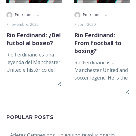
-
-
Por rabona
Por rabona
7 noviembre, 2022
7 abril, 2020
Rio Ferdinand: ¿Del
Rio Ferdinand:
futbol al boxeo?
From football to
boxing?
Rio Ferdinand es una
leyenda del Manchester
Rio Ferdinand is a
United e histórico del
Manchester United and
futbol. Es el último
soccer legend. He is the
capitán de los Red
last great Red Devil’s
Devils…
captain to have lifted…
POPULAR POSTS
Atletas Campesinos, un equipo revolucionario