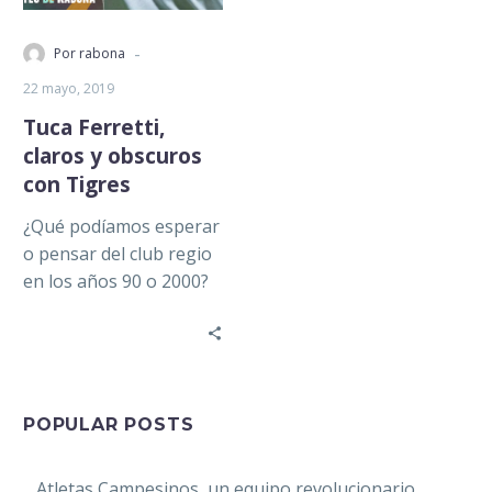
-
Por rabona
22 mayo, 2019
Tuca Ferretti,
claros y obscuros
con Tigres
¿Qué podíamos esperar
o pensar del club regio
en los años 90 o 2000?
En aquellos momentos
era un equipo…
POPULAR POSTS
Atletas Campesinos, un equipo revolucionario