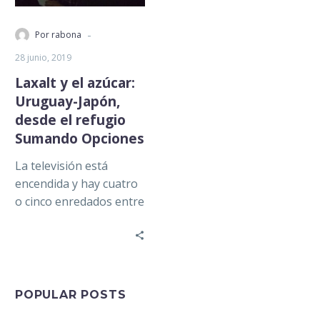
-
Por rabona
28 junio, 2019
Laxalt y el azúcar:
Uruguay-Japón,
desde el refugio
Sumando Opciones
La televisión está
encendida y hay cuatro
o cinco enredados entre
los cables del proyector,
que está terco con
mostrar…
POPULAR POSTS