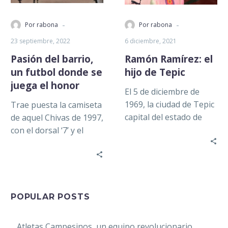
-
-
Por rabona
Por rabona
23 septiembre, 2022
6 diciembre, 2021
Pasión del barrio,
Ramón Ramírez: el
un futbol donde se
hijo de Tepic
juega el honor
El 5 de diciembre de
1969, la ciudad de Tepic
Trae puesta la camiseta
capital del estado de
de aquel Chivas de 1997,
Nayarit fue testigo del
con el dorsal ‘7’ y el
nacimiento de…
apellido Ramírez en la
espalda….
POPULAR POSTS
Atletas Campesinos, un equipo revolucionario