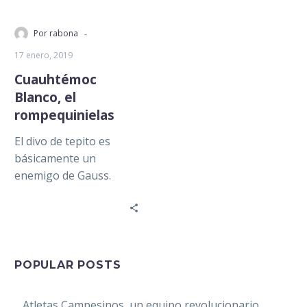
-
Por rabona
17 enero, 2019
Cuauhtémoc
Blanco, el
rompequinielas
El divo de tepito es
básicamente un
enemigo de Gauss.
Cuauhtémoc Blanco es
el imprevisto en las
estadísticas. Nació en
uno…
POPULAR POSTS
Atletas Campesinos, un equipo revolucionario