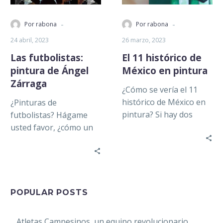
-
-
Por rabona
Por rabona
24 abril, 2023
26 marzo, 2023
Las futbolistas:
El 11 histórico de
pintura de Ángel
México en pintura
Zárraga
¿Cómo se vería el 11
histórico de México en
¿Pinturas de
pintura? Si hay dos
futbolistas? Hágame
fenómenos con los que
usted favor, ¿cómo un
un mexicano o…
arte tan excelso se va a
prestar a un tema tan
banal,…
POPULAR POSTS
Atletas Campesinos, un equipo revolucionario