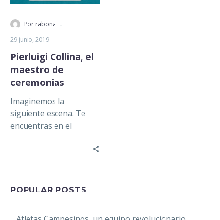
-
Por rabona
29 junio, 2019
Pierluigi Collina, el
maestro de
ceremonias
Imaginemos la
siguiente escena. Te
encuentras en el
terreno de juego y los
ánimos están calientes
por alguna jugada. De…
POPULAR POSTS
Atletas Campesinos, un equipo revolucionario