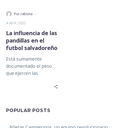
-
Por rabona
4 abril, 2022
La influencia de las
pandillas en el
futbol salvadoreño
Está sumamente
documentado el peso
que ejercen las
pandillas en El Salvador,
siendo las dos
principales la Mara
Salvatrucha (MS-13)…
POPULAR POSTS
Atletas Campesinos, un equipo revolucionario