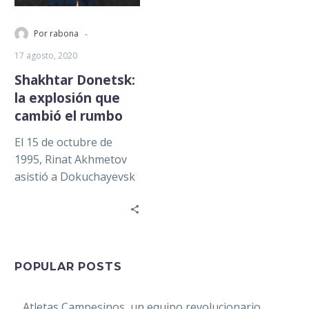
-
Por rabona
17 agosto, 2020
Shakhtar Donetsk:
la explosión que
cambió el rumbo
El 15 de octubre de
1995, Rinat Akhmetov
asistió a Dokuchayevsk
a presenciar un partido
del equipo filial del
Shakhtar…
POPULAR POSTS
Atletas Campesinos, un equipo revolucionario