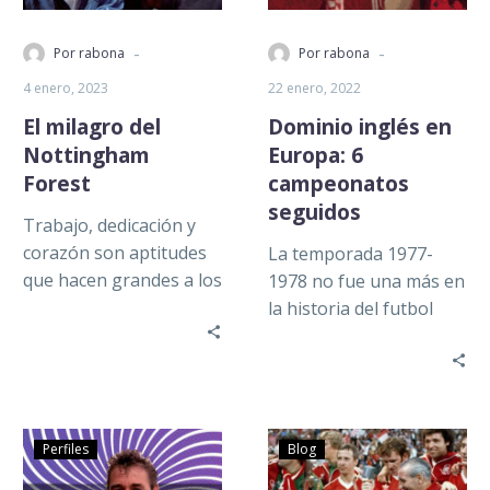
-
-
Por rabona
Por rabona
4 enero, 2023
22 enero, 2022
El milagro del
Dominio inglés en
Nottingham
Europa: 6
Forest
campeonatos
seguidos
Trabajo, dedicación y
corazón son aptitudes
La temporada 1977-
que hacen grandes a los
1978 no fue una más en
equipos, es decir, que
la historia del futbol
trasciendan en la
europeo. Hasta ese
historia. Gracias…
momento, el Ajax y el…
Perfiles
Blog