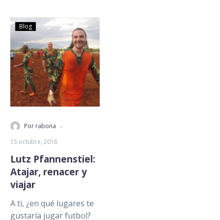
Aunque la…
Blog
-
Por rabona
15 octubre, 2018
Lutz Pfannenstiel:
Atajar, renacer y
viajar
A ti, ¿en qué lugares te
gustaría jugar futbol?