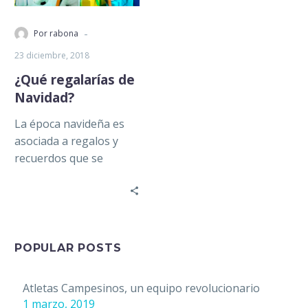
-
Por rabona
23 diciembre, 2018
¿Qué regalarías de
Navidad?
La época navideña es
asociada a regalos y
recuerdos que se
convierten en piezas
fundamentales en
nuestra memoria,
estamos seguros…
POPULAR POSTS
Atletas Campesinos, un equipo revolucionario
1 marzo, 2019