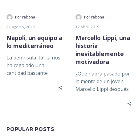
-
-
Por rabona
Por rabona
21 agosto, 2019
12 abril, 2019
Napoli, un equipo a
Marcello Lippi, una
lo mediterráneo
historia
inevitablemente
La península itálica nos
motivadora
ha regalado una
cantidad bastante
¿Qué habrá pasado por
numerosa de equipos
la mente de un joven
grandes, qué decir del
Marcello Lippi después
Milán o de la…
de su tercer despido
consecutivo?
Probablemente pasó
días…
POPULAR POSTS