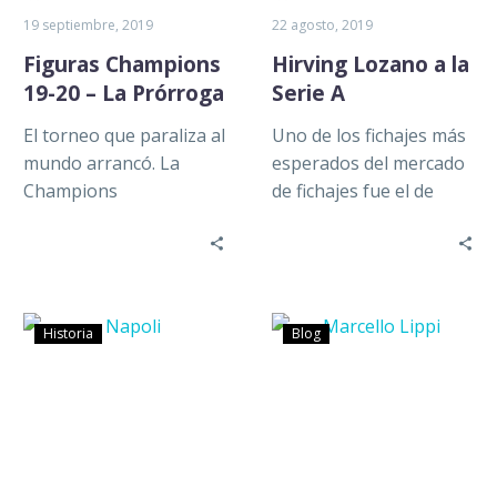
19 septiembre, 2019
22 agosto, 2019
Figuras Champions
Hirving Lozano a la
19-20 – La Prórroga
Serie A
El torneo que paraliza al
Uno de los fichajes más
mundo arrancó. La
esperados del mercado
Champions
de fichajes fue el de
League, desde el primer
Hirving Lozano a
encuentro nos ha
Napoli. Pasaron días,
regalado partidos
incluso…
sorpresivos, llenos de
goles…
Historia
Blog