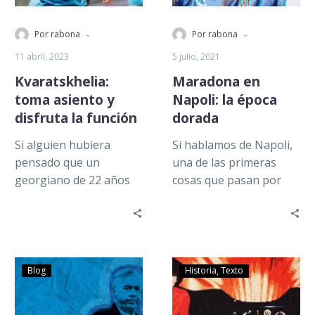
-
-
Por rabona
Por rabona
11 abril, 2023
5 julio, 2021
Kvaratskhelia:
Maradona en
toma asiento y
Napoli: la época
disfruta la función
dorada
Si alguien hubiera
Si hablamos de Napoli,
pensado que un
una de las primeras
georgiano de 22 años
cosas que pasan por
de edad sería el mejor
nuestra mente es el
jugador de la
paso de Diego
temporada 2022-2023…
Armando…
Blog
Historia
Texto