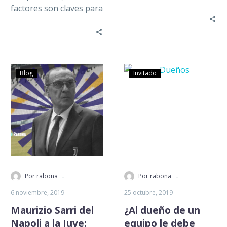
encuentran a la cabeza
factores son claves para
de las instituciones…
que un torneo sea
considerado de élite?
Son distintos…
Blog
Invitado
-
-
Por rabona
Por rabona
6 noviembre, 2019
25 octubre, 2019
Maurizio Sarri del
¿Al dueño de un
Napoli a la Juve:
equipo le debe