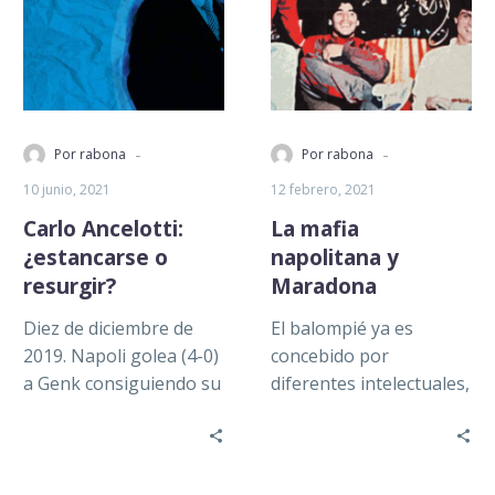
-
-
Por rabona
Por rabona
10 junio, 2021
12 febrero, 2021
Carlo Ancelotti:
La mafia
¿estancarse o
napolitana y
resurgir?
Maradona
Diez de diciembre de
El balompié ya es
2019. Napoli golea (4-0)
concebido por
a Genk consiguiendo su
diferentes intelectuales,
pase a octavos de final
como Johan Huizinga,
de la UEFA Champions…
como una parte integral
de las sociedades
modernas y…