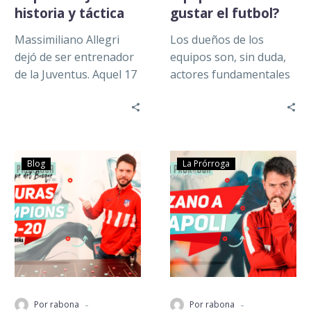
historia y táctica
gustar el futbol?
Massimiliano Allegri
Los dueños de los
dejó de ser entrenador
equipos son, sin duda,
de la Juventus. Aquel 17
actores fundamentales
de mayo se supo que
en el negocio del futbol.
para la temporada
Sus decisiones influyen
2019/2020…
de manera…
Blog
La Prórroga
-
-
Por rabona
Por rabona