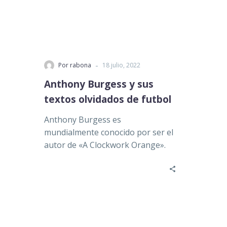
-
Por rabona
18 julio, 2022
Anthony Burgess y sus
textos olvidados de futbol
Anthony Burgess es
mundialmente conocido por ser el
autor de «A Clockwork Orange».
Lamentablemente, casi nadie
recuerda el final original…