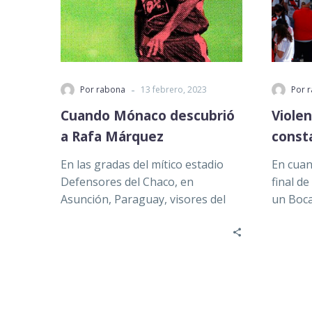
-
Por rabona
13 febrero, 2023
Por 
Cuando Mónaco descubrió
Violen
a Rafa Márquez
const
En las gradas del mítico estadio
En cuan
Defensores del Chaco, en
final de
Asunción, Paraguay, visores del
un Boca
Mónaco se disponían a observar
habría 
al…