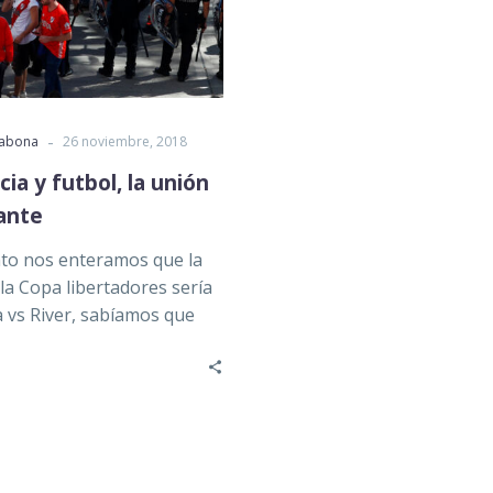
-
rabona
26 noviembre, 2018
cia y futbol, la unión
ante
to nos enteramos que la
 la Copa libertadores sería
 vs River, sabíamos que
tensión…