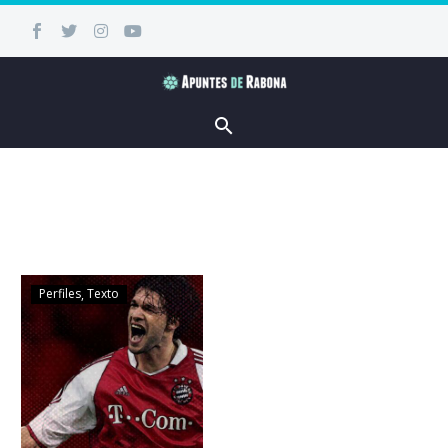
Perfiles
Texto