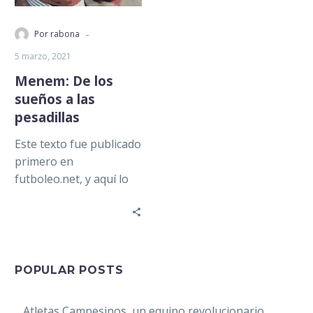
-
Por rabona
5 marzo, 2021
Menem: De los
sueños a las
pesadillas
Este texto fue publicado
primero en
futboleo.net, y aquí lo
reproducimos de forma
integra. A Modesto
Vázquez, gran
argentino y…
POPULAR POSTS
Atletas Campesinos, un equipo revolucionario