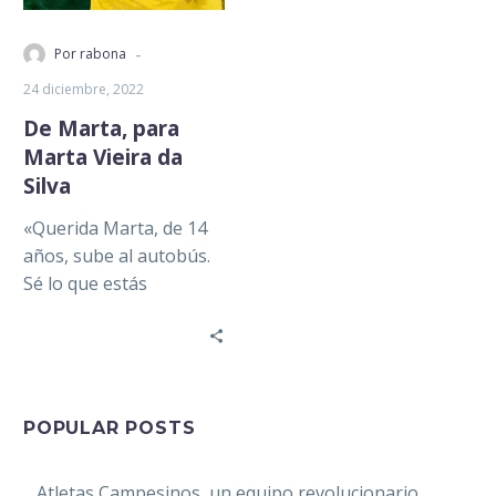
-
Por rabona
24 diciembre, 2022
De Marta, para
Marta Vieira da
Silva
«Querida Marta, de 14
años, sube al autobús.
Sé lo que estás
pensando. Sé lo que
estás sintiendo. No
pienses…
POPULAR POSTS
Atletas Campesinos, un equipo revolucionario