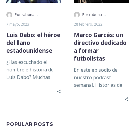
-
-
Por rabona
Por rabona
7 mayo, 2023
28 febrero, 2022
Luis Dabo: el héroe
Marco Garcés: un
del llano
directivo dedicado
estadounidense
a formar
futbolistas
¿Has escuchado el
nombre e historia de
En este episodio de
Luis Dabo? Muchas
nuestro podcast
veces, los medios de
semanal, Historias del
comunicación deportiva
Llano, nos acompaña
gastan su tiempo y…
Marco Garcés, actual
Director de
Operaciones de Los…
POPULAR POSTS