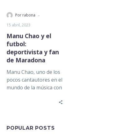
-
Por rabona
15 abril, 2023
Manu Chao y el
futbol:
deportivista y fan
de Maradona
Manu Chao, uno de los
pocos cantautores en el
mundo de la música con
un ángel dentro de él,
una…
POPULAR POSTS