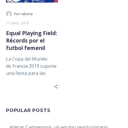
-
Por rabona
11 junio, 2019
Equal Playing Field:
Récords por el
futbol femenil
La Copa del Mundo
de Francia 2019 supone
una fiesta para las
mujeres. Si bien no es el
primero (siete
mundiales le…
POPULAR POSTS
Atletas Campesinos, un equipo revolucionario