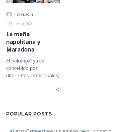
-
Por rabona
12 febrero, 2021
La mafia
napolitana y
Maradona
El balompié ya es
concebido por
diferentes intelectuales,
como Johan Huizinga,
como una parte integral
de las sociedades
modernas y…
POPULAR POSTS
Atletas Campesinos, un equipo revolucionario