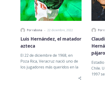
-
Por rabona
22 diciembre, 2022
Por 
Luis Hernández, el matador
Claudi
azteca
Hernán
pájar
El 22 de diciembre de 1968, en
Poza Rica, Veracruz nació uno de
Estadio
los jugadores más queridos en la
Chile. 
historia…
1997 se
Sudamer
escuadr