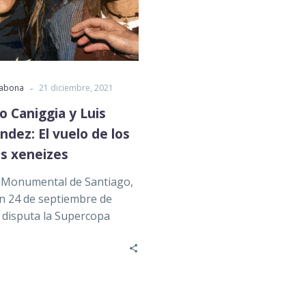
-
rabona
21 diciembre, 2021
o Caniggia y Luis
dez: El vuelo de los
os xeneizes
 Monumental de Santiago,
Un 24 de septiembre de
 disputa la Supercopa
icana entre dos grandes
as,…