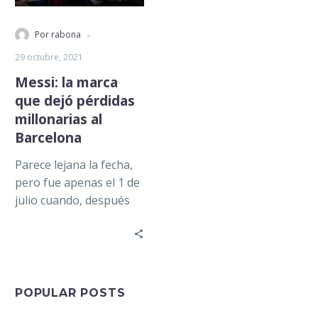
-
Por rabona
29 octubre, 2021
Messi: la marca
que dejó pérdidas
millonarias al
Barcelona
Parece lejana la fecha,
pero fue apenas el 1 de
julio cuando, después
de haber pertenecido
por más de 20…
POPULAR POSTS