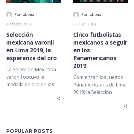
-
-
Por rabona
Por rabona
4 agosto, 2019
26 julio, 2019
Selección
Cinco futbolistas
mexicana varonil
mexicanos a seguir
en Lima 2019, la
en los
esperanza del oro
Panamericanos
2019
La Selección Mexicana
varonil obtuvo la
Comienzan los Juegos
medalla de oro en los
Panamericanos de Lima
Juegos Olímpicos de
2019; la Selección
Londres 2012 además
Mexicana sub 22 se
de ganar los…
encuentra lista para
encarar este certamen
que…
POPULAR POSTS