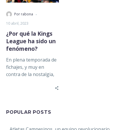
-
Por rabona
10 abril, 2023
¿Por qué la Kings
League ha sido un
fenómeno?
En plena temporada de
fichajes, y muy en
contra de la nostalgia,
la Kings League,
entendida como un
fenómeno de…
POPULAR POSTS
Atletas Campesinos, un equipo revolucionario