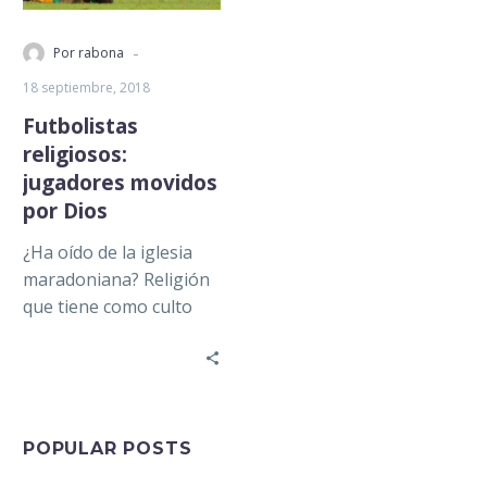
-
Por rabona
18 septiembre, 2018
Futbolistas
religiosos:
jugadores movidos
por Dios
¿Ha oído de la iglesia
maradoniana? Religión
que tiene como culto
principal a Maradona y
en la que miles de…
POPULAR POSTS