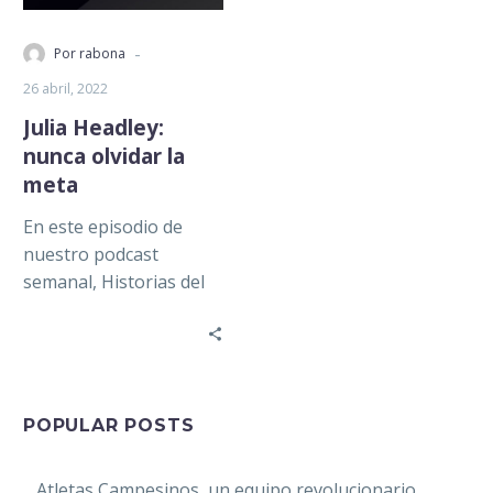
-
Por rabona
26 abril, 2022
Julia Headley:
nunca olvidar la
meta
En este episodio de
nuestro podcast
semanal, Historias del
Llano, nos acompaña
Julia Headley, cronista
deportivo, narradora y
conductora en Sky…
POPULAR POSTS
Atletas Campesinos, un equipo revolucionario