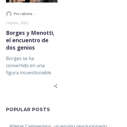
-
Por rabona
14 junio, 2022
Borges y Menotti,
el encuentro de
dos genios
Borges se ha
convertido en una
figura incuestionable.
Es un estandarte de las
letras latinoamericanas.
Un gigante aclamado
por la…
POPULAR POSTS
Atletas Campesinos, un equipo revolucionario