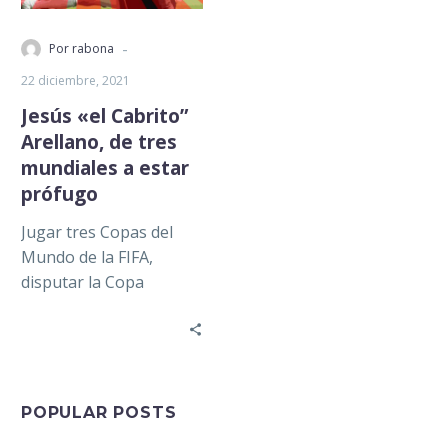
-
Por rabona
22 diciembre, 2021
Jesús «el Cabrito”
Arellano, de tres
mundiales a estar
prófugo
Jugar tres Copas del
Mundo de la FIFA,
disputar la Copa
Confederaciones y
ganarla ante Brasil,
recibir la medalla al…
POPULAR POSTS