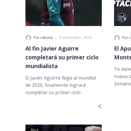
-
Por rabona
9 septiembre, 2024
Por 
Al fin Javier Aguirre
El Apu
completará su primer ciclo
Monte
mundialista
Te damo
nueva s
Si Javier Aguirre llega al mundial
Semana 
de 2026, finalmente logrará
análisi
completar su primer ciclo
mundialista, aunque eso sí, por
partes. …
Blog