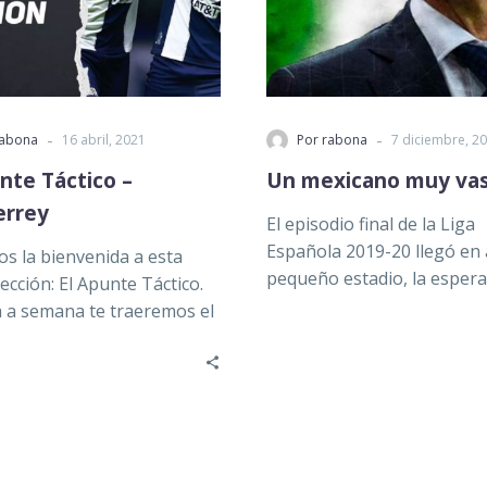
-
-
rabona
16 abril, 2021
Por rabona
7 diciembre, 2
nte Táctico –
Un mexicano muy va
rrey
El episodio final de la Liga
Española 2019-20 llegó en 
s la bienvenida a esta
pequeño estadio, la espera
ección: El Apunte Táctico.
larga por volver a…
a semana te traeremos el
s sobre los diferentes…