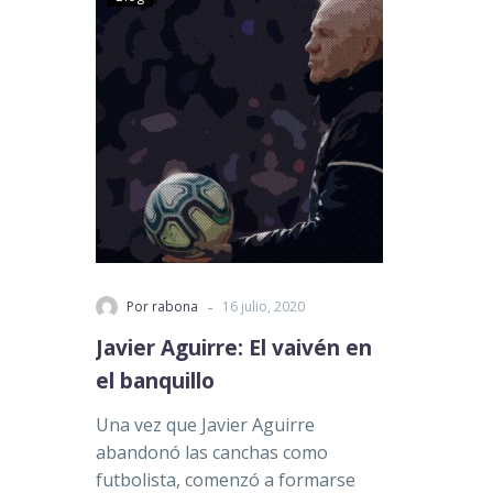
-
Por rabona
16 julio, 2020
Javier Aguirre: El vaivén en
el banquillo
Una vez que Javier Aguirre
abandonó las canchas como
futbolista, comenzó a formarse