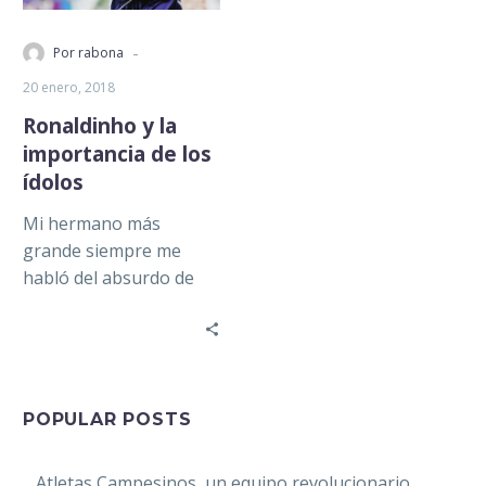
-
Por rabona
20 enero, 2018
Ronaldinho y la
importancia de los
ídolos
Mi hermano más
grande siempre me
habló del absurdo de
los ídolos. Nos
preguntábamos juntos
sobre la necesidad de
las…
POPULAR POSTS
Atletas Campesinos, un equipo revolucionario