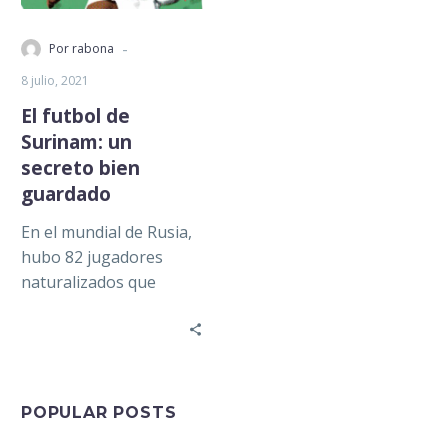
-
Por rabona
8 julio, 2021
El futbol de
Surinam: un
secreto bien
guardado
En el mundial de Rusia,
hubo 82 jugadores
naturalizados que
jugaron para 22
selecciones. Hay
ejemplos marcados que
reflejan la…
POPULAR POSTS