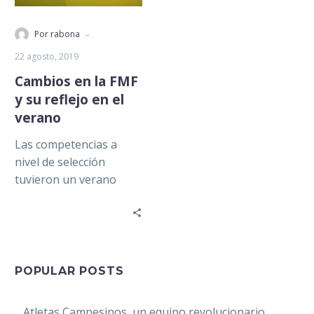
-
Por rabona
22 agosto, 2019
Cambios en la FMF
y su reflejo en el
verano
Las competencias a
nivel de selección
tuvieron un verano
agitado, sobre todo en
la categoría varonil,
pues diputaron una
serie…
POPULAR POSTS
Atletas Campesinos, un equipo revolucionario