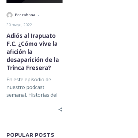
-
Por rabona
30 mayo, 2022
Adiós al Irapuato
F.C. ¿Cómo vive la
afición la
desaparición de la
Trinca Fresera?
En este episodio de
nuestro podcast
semanal, Historias del
Llano, nos acompañan
Daniel Aguirre y Omar
Elizarraraz, dos fieles
aficionados del…
POPULAR POSTS