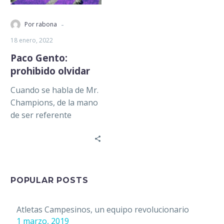
-
Por rabona
18 enero, 2022
Paco Gento:
prohibido olvidar
Cuando se habla de Mr.
Champions, de la mano
de ser referente
histórico del Real
Madrid es común que
la…
POPULAR POSTS
Atletas Campesinos, un equipo revolucionario
1 marzo, 2019