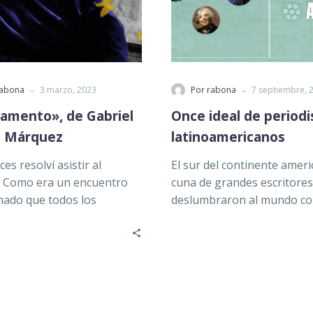
-
-
rabona
3 marzo, 2023
Por rabona
7 septiembre, 
ramento», de Gabriel
Once ideal de periodi
a Márquez
latinoamericanos
es resolví asistir al
El sur del continente amer
. Como era un encuentro
cuna de grandes escritore
ado que todos los
deslumbraron al mundo co
res, tuve que irme
propuestas creativas y
no….
diferenciales….