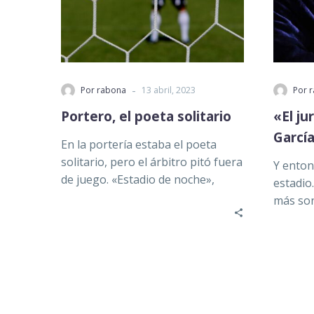
-
Por rabona
13 abril, 2023
Por 
Portero, el poeta solitario
«El ju
Garcí
En la portería estaba el poeta
solitario, pero el árbitro pitó fuera
Y entonc
de juego. «Estadio de noche»,
estadio
Günter Grass Dice…
más son
anterio
tempra