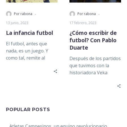
-
-
Por rabona
Por rabona
13 junio, 2023
17 febrero, 2023
La infancia futbol
¿Cómo escribir de
futbol? Con Pablo
El futbol, antes que
Duarte
nada, es un juego. Y
como tal, remite al
Después de los partidos
individuo a su infancia.
que tuvimos con la
Pero esta reconexión,…
historiadora Veka
Duncan y el periodista
Aníbal Santiago, ahora
compartimos la
cancha…
POPULAR POSTS
Atletas Campesinos, un equipo revolucionario