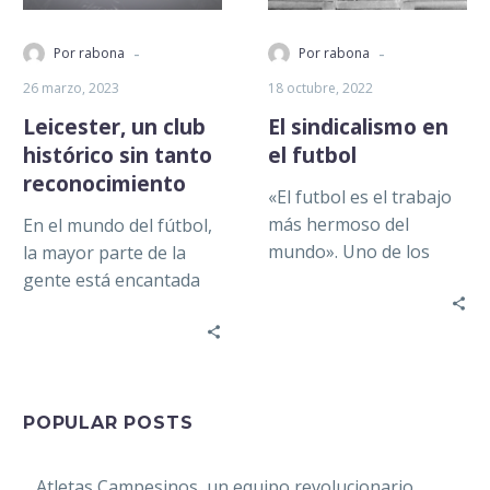
-
-
Por rabona
Por rabona
26 marzo, 2023
18 octubre, 2022
Leicester, un club
El sindicalismo en
histórico sin tanto
el futbol
reconocimiento
«El futbol es el trabajo
más hermoso del
En el mundo del fútbol,
mundo». Uno de los
la mayor parte de la
clichés y mentiras más
gente está encantada
recurrentes en el
con las narrativas sobre
universo del balompié….
el “milagro”, “el…
POPULAR POSTS
Atletas Campesinos, un equipo revolucionario