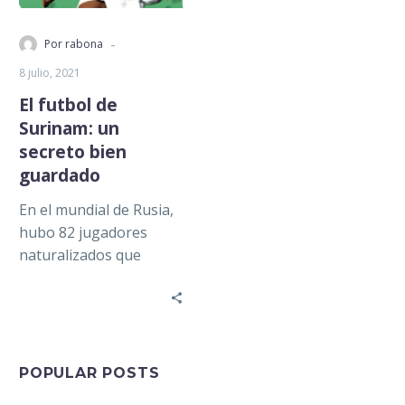
-
Por rabona
8 julio, 2021
El futbol de
Surinam: un
secreto bien
guardado
En el mundial de Rusia,
hubo 82 jugadores
naturalizados que
jugaron para 22
selecciones. Hay
ejemplos marcados que
reflejan la…
POPULAR POSTS