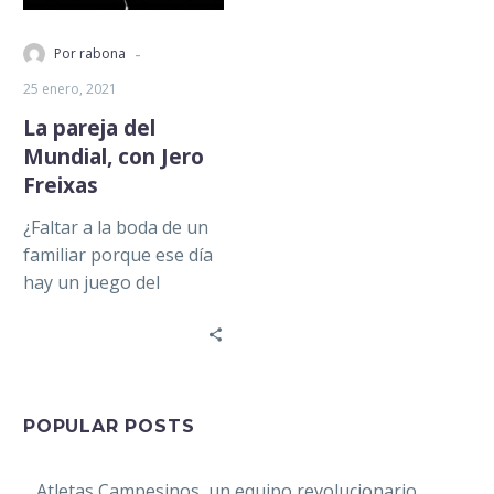
-
Por rabona
25 enero, 2021
La pareja del
Mundial, con Jero
Freixas
¿Faltar a la boda de un
familiar porque ese día
hay un juego del
Mundial? ¿Tú faltarías?
Hoy está con…
POPULAR POSTS
Atletas Campesinos, un equipo revolucionario