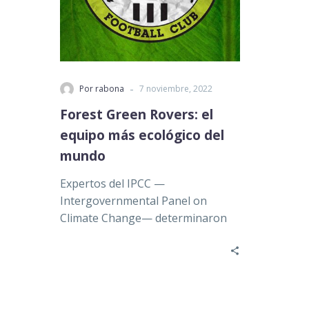
-
Por rabona
7 noviembre, 2022
Forest Green Rovers: el
equipo más ecológico del
mundo
Expertos del IPCC —
Intergovernmental Panel on
Climate Change— determinaron
que 2030 es la fecha límite para
frenar los estragos del…