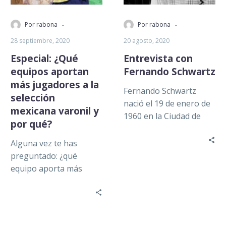
-
-
Por rabona
Por rabona
28 septiembre, 2020
20 agosto, 2020
Especial: ¿Qué
Entrevista con
equipos aportan
Fernando Schwartz
más jugadores a la
Fernando Schwartz
selección
nació el 19 de enero de
mexicana varonil y
1960 en la Ciudad de
por qué?
México, y desde muy
pequeño estuvo
Alguna vez te has
inmerso…
preguntado: ¿qué
equipo aporta más
jugadores a la selección
mexicana varonil? Este
cuestionamiento nos
incentivó a…